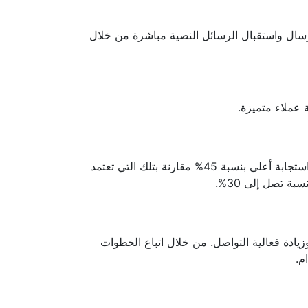
3C لربط الرسائل النصية مع Live Chat. يتيح لك هذا التكامل إرسال واستقبال الرسائل النصية مباشرة من خلال
أظهرت الدراسات أن الشركات التي تستخدم الرسائل النصية كجزء من استراتيجيات التواصل الخاصة بها تحقق معدلات استجابة أعلى بنسبة 45% مقارنة بتلك التي تعتمد
 استراتيجية لتحسين تجربة العملاء وزيادة فعالية التواصل. من خلال اتباع الخطوات
م.