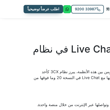
9200 33987
اطلب عرضاً توضيحياً
简
إعداد عروض الرسائل النصية SMS وربطها مع Live Chat في نظام
تعتبر أنظمة الاتصالات الحديثة جزءًا لا يتجزأ من نجاح أي مؤسسة، حيث تساهم في تحسين التواصل الداخلي والخارجي. ومن بين هذه الأنظمة، يبرز نظام 3CX كأحد
الحلول الرائدة في مجال الاتصالات الموحدة. في هذا المقال، سنستعرض كيفية إعداد عروض الرسائل النصية SMS وربطها مع Live Chat في النسخة 20 وما فوقها من
ا الهاتفية ورسائلها النصية وتواصلها عبر الإنترنت من خلال منصة واحدة.