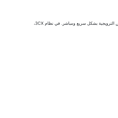
تعتبر الرسائل النصية SMS وسيلة فعالة للتواصل مع العملاء، حيث تتيح للشركات إرسال الإشعارات والتحديثات والعروض الترويجية بشكل سريع ومباشر. في نظام 3CX،