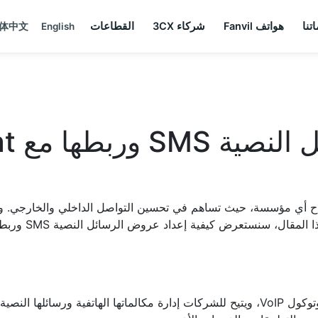
تنا
هواتف Fanvil
شركاء 3CX
القطاعات
体中文
English
نظام 3CX هو نظام اتصالات موحدة يعتمد على بروتوكول VoIP، ويتيح للشركات إدارة مكالماته