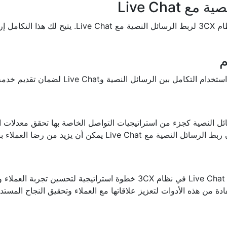
استخدم واجهة برمجة التطبيقات (API) الخاصة بنظام X
ائل النصية وLive Chat لضمان تقديم خدمة عملاء متميزة.
ن أن يزيد من رضا العملاء بنسبة تصل إلى 30%.
يعد إعداد عروض الرسائل النصية SMS وربطها مع Live Chat في نظام 3CX خطوة
 من هذه الأدوات لتعزيز علاقاتها مع العملاء وتحقيق النجاح المستدا