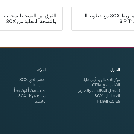
كيفية ربط 3CX مع خطوط الـ
الفرق بين النسخة السحابية
SIP Tr
والنسخة المحلية من 3CX
الحلول
الشركة
مركز الاتصال والأوتو دايلر
الدعم الفني 3CX
التكامل مع CRM
اتصل بنا
تسجيل المكالمات والتقارير
اطلب عرضاً توضيحياً
الانتقال إلى 3CX
برنامج شركاء 3CX
هواتف Fanvil
الرئيسية