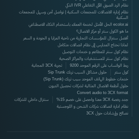
نظام الرد الصوتي الآلي التفاعلي IVR الذكي
نظام إدارة الاتصالات للمجمعات السكنية | تواصل آمن وسهل للمجمعات
السكنية
ecolor.ai الحل الأمثل لخدمة العملاء باستخدام الذكاء الاصطناعي
ما هو الكول سنتر أو مركز الاتصال؟
أفضل سنترال للمؤسسات التجارية من ناحية المزايا و الجودة و السعر
لماذا تحتاج المدارس إلى نظام اتصالات متكامل
نظام كول سنتر للمطاعم و خدمات التوصيل
نظام كول سنتر للمستشفيات والمراكز الصحية
ربط الواتساب على الرقم الموحد 9200
تجربة 3CX المجانية
كول سنتر
حلول مشاكل السيب ترنك Sip Trunk
خدمات خطوط الهاتف الموحد سيب ترنك (Sip Trunk)
حلول أنظمة الاتصال المثالية لشركات تحصيل الديون
Convert audio to 3CX format
جدد رخصة 3CX معنا واحصل على خصم 15%
سنترال داخلي للشركات
نظام ادارة اتصالات شركات الشحن و اللوجستية
نصائح وإرشادات حول 3CX