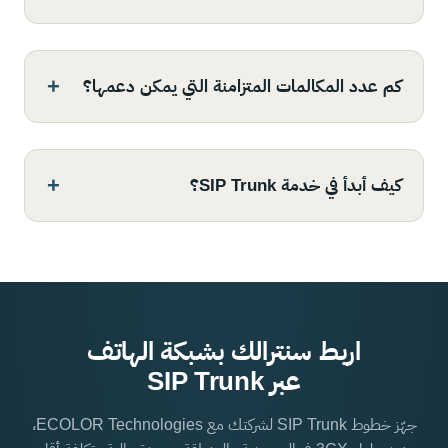
كم عدد المكالمات المتزامنة التي يمكن دعمها؟
كيف أبدأ في خدمة SIP Trunk؟
اربط سنترالك بشبكة الهاتف
عبر SIP Trunk
جهّز خطوط SIP Trunk لشركتك مع ECOLOR Technologies،