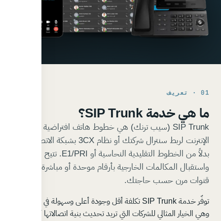
01 · تعريف
ما هي خدمة SIP Trunk؟
SIP Trunk (سيب ترنك) هي خطوط هاتف افتراضية تعمل عبر
الإنترنت لربط سنترال شركتك أو نظام 3CX بشبكة الاتصالات،
بدلاً من الخطوط التقليدية النحاسية أو E1/PRI. تتيح لك إجراء
واستقبال المكالمات الخارجية بأرقام موحدة أو مباشرة، مع عدد
قنوات مرن حسب حاجتك.
توفّر خدمة SIP Trunk تكلفة أقل وجودة أعلى وسهولة في التوسّع،
وهي الخيار المثالي للشركات التي تريد تحديث بنية اتصالاتها أو ربط