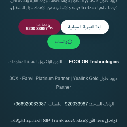
مزود حلول 3CX في السعودية والمنطقة، بجودة عالية وتكلفة أقل.
فريقنا جاهز لدعمك بالعربية والإنجليزية من الإعداد حتى التشغيل.
اتصل بنا
ابدأ التجربة المجانية
9200 33987
واتساب
ECOLOR Technologies
— اللون الإلكتروني لتقنية المعلومات
مزود حلول 3CX · Fanvil Platinum Partner | Yealink Gold
Partner
الهاتف الموحد:
920033987
· واتساب:
+966920033987
تواصل معنا الآن لإعداد خدمة SIP Trunk المناسبة لشركتك.