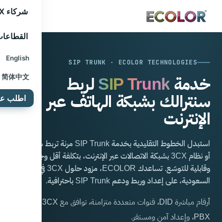
شركاء 3CX
القطاعا
English
SIP TRUNK · ECOLOR TECHNOLOGIES
简体中文
خدمة
SIP Trunk
لربط
سنترالك بشبكة الهاتف عبر
اطلب عرض
الإنترنت
استبدل الخطوط التقليدية بخدمة SIP Trunk مرنة تربط سنترالك
أو نظام 3CX بشبكة الاتصالات عبر الإنترنت، بتكلفة أقل وجودة أعلى
وقابلية للتوسّع. تساعدك ECOLOR، مزود حلول 3CX في
السعودية، على إعداد وربط ودعم SIP Trunk باحترافية.
أرقام مباشرة DID، قنوات متعددة متزامنة، توافق مع 3CX وأنظمة
PBX، وإعداد آمن ومستقر.