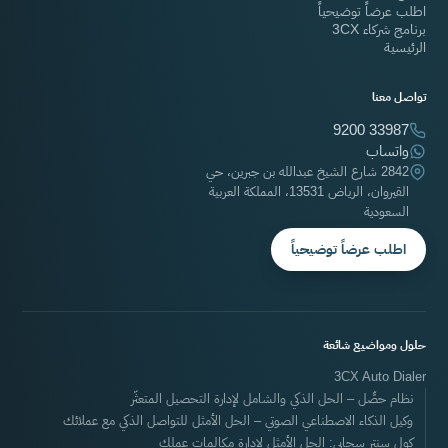
اطلب عرضاً توضيحياً
برنامج شركاء 3CX
الرئيسية
تواصل معنا
9200 33987
واتساب
2842 شارع الشيخ عبدالله بن جبرين، حي
القيروان، الرياض 13531، المملكة العربية
السعودية
اطلب عرضاً توضيحياً
حلول ومواضيع شائعة
3CX Auto Dialer
نظام حصِّل – الحل الذكي والشامل لإدارة التحصيل المتعثّر
وكيل الذكاء الاصطناعي الصوتي – الحل الأمثل للتواصل الذكي مع عملائك
كول سنتر سحابي: الحل الأمثل لإدارة مكالمات عملك