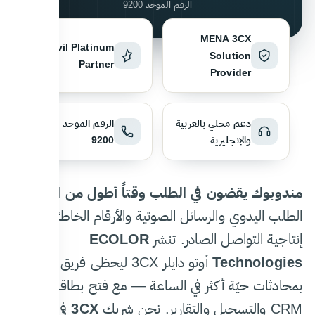
الرقم الموحد 9200
MENA 3CX
Fanvil Platinum
Solution
Partner
Provider
دعم محلي بالعربية
الرقم الموحد
والإنجليزية
9200
مندوبوك يقضون في الطلب وقتاً أطول من البيع.
الطلب اليدوي والرسائل الصوتية والأرقام الخاطئة تقتل
إنتاجية التواصل الصادر. تنشر
ECOLOR
Technologies
أوتو دايلر 3CX ليحظى فريق مبيعاتك
بمحادثات حيّة أكثر في الساعة — مع فتح بطاقة الـ
CRM والتسجيل والتقارير. نحن شريك
3CX
في