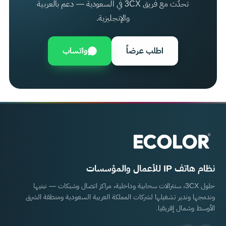
تحدّث مع فريق 3CX في السعودية — دعم بالعربية
والإنجليزية.
اطلب عرضاً
واتساب
نظام هاتف IP للأعمال والمؤسسات
حلول 3CX، سنترالات سحابية وداخلية، مراكز اتصال وشبكات — نبنيها
وندمجها وندير تشغيلها لشركات المملكة العربية السعودية ومنطقة الشرق
الأوسط وشمال إفريقيا.