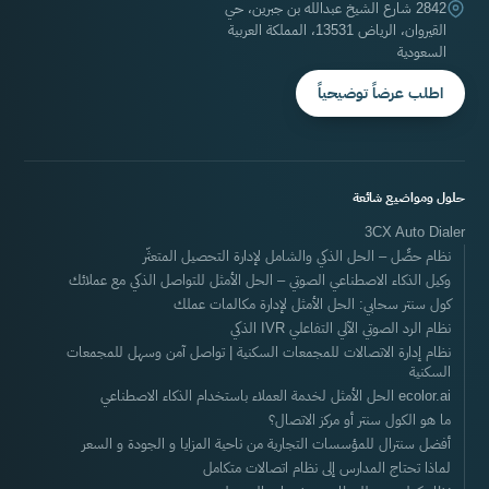
2842 شارع الشيخ عبدالله بن جبرين، حي
القيروان، الرياض 13531، المملكة العربية
السعودية
اطلب عرضاً توضيحياً
حلول ومواضيع شائعة
3CX Auto Dialer
نظام حصِّل – الحل الذكي والشامل لإدارة التحصيل المتعثّر
وكيل الذكاء الاصطناعي الصوتي – الحل الأمثل للتواصل الذكي مع عملائك
كول سنتر سحابي: الحل الأمثل لإدارة مكالمات عملك
نظام الرد الصوتي الآلي التفاعلي IVR الذكي
نظام إدارة الاتصالات للمجمعات السكنية | تواصل آمن وسهل للمجمعات
السكنية
ecolor.ai الحل الأمثل لخدمة العملاء باستخدام الذكاء الاصطناعي
ما هو الكول سنتر أو مركز الاتصال؟
أفضل سنترال للمؤسسات التجارية من ناحية المزايا و الجودة و السعر
لماذا تحتاج المدارس إلى نظام اتصالات متكامل