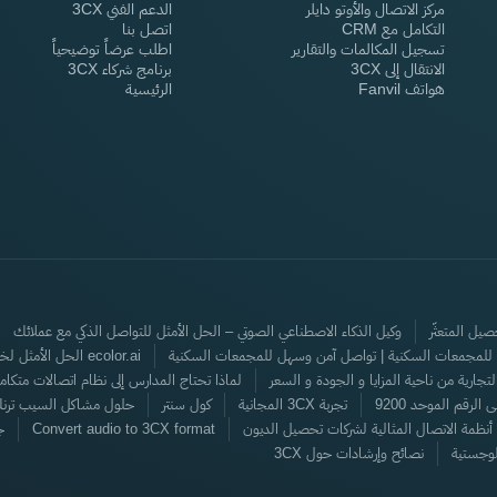
مركز الاتصال والأوتو دايلر
الدعم الفني 3CX
التكامل مع CRM
اتصل بنا
تسجيل المكالمات والتقارير
اطلب عرضاً توضيحياً
الانتقال إلى 3CX
برنامج شركاء 3CX
هواتف Fanvil
الرئيسية
يل المتعثّر
وكيل الذكاء الاصطناعي الصوتي – الحل الأمثل للتواصل الذكي مع عملائك
ات للمجمعات السكنية | تواصل آمن وسهل للمجمعات السكنية
ecolor.ai الحل الأمثل لخدمة العملاء باستخدام الذكاء الاصطناعي
ارية من ناحية المزايا و الجودة و السعر
لماذا تحتاج المدارس إلى نظام اتصالات متكام
الرقم الموحد 9200
تجربة 3CX المجانية
كول سنتر
حلول مشاكل السيب ترنك  Trunk
أنظمة الاتصال المثالية لشركات تحصيل الديون
Convert audio to 3CX format
جدد
لوجستية
نصائح وإرشادات حول 3CX