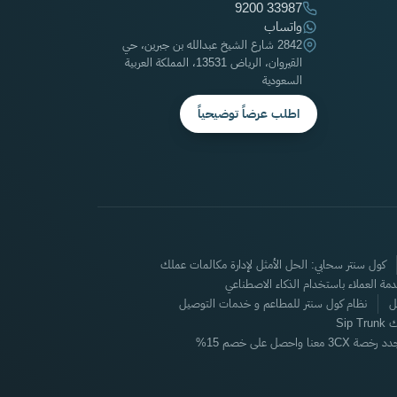
9200 33987
واتساب
2842 شارع الشيخ عبدالله بن جبرين، حي
القيروان، الرياض 13531، المملكة العربية
السعودية
اطلب عرضاً توضيحياً
كول سنتر سحابي: الحل الأمثل لإدارة مكالمات عملك
ل
نظام كول سنتر للمطاعم و خدمات التوصيل
Sip
 رخصة 3CX معنا واحصل على خصم 15%