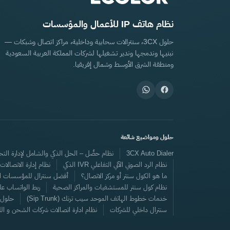
نظام هاتف IP للأعمال والمؤسسات
حلول 3CX، سنترالات سحابية وداخلية، مراكز اتصال وشبكات —
نبنيها وندمجها وندير تشغيلها لشركات المملكة العربية السعودية
ومنطقة الشرق الأوسط وشمال إفريقيا.
حلول ومواضيع شائعة
3CX Auto Dialer
نظام حصِّل – الحل الذكي والشامل لإدارة التحص
نظام الرد الصوتي الآلي التفاعلي IVR الذكي
نظام إدارة الاتصال
ما هو الكول سنتر أو مركز الاتصال؟
أفضل سنترال للمؤسسات التج
نظام كول سنتر للمستشفيات والمراكز الصحية
ربط الواتساب على 
خدمات خطوط الهاتف الموحد سيب ترنك (Sip Trunk)
حلول 
سنترال داخلي للشركات
نظام ادارة اتصالات شركات الشحن و ال