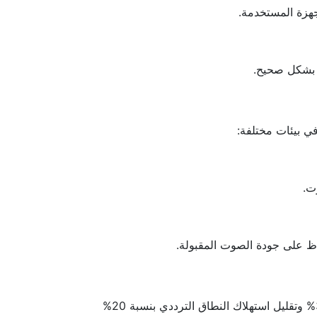
أظهرت دراسة حالة أجرتها شركة XYZ أن تخصيص Codecs في نظام 3CX أدى إلى تحسين جودة المكالمات بنسبة 30% وتقليل استهلاك النطاق الترددي بنسبة 20%