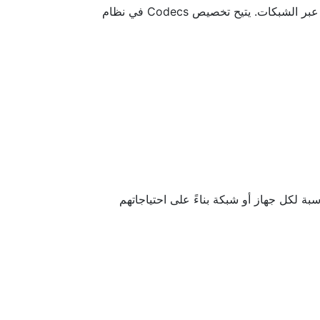
تعتبر Codecs جزءًا أساسيًا من أي نظام اتصالات، حيث تقوم بضغط وفك ضغط البيانات الصوتية والمرئية لتسهيل نقلها عبر الشبكات. يتيح تخصيص Codecs في نظام
من نظام 3CX تخصيص Codecs بسهولة عبر واجهة المستخدم. يمكن للمسؤولين اختيار Codecs المناسبة لكل جهاز أو شبكة بناءً على احتياجاتهم