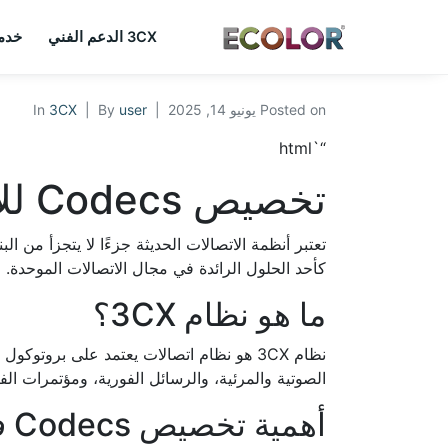
3CX الدعم الفني
خدما
Posted on
يونيو 14, 2025
user
By
3CX
In
“`html
تخصيص Codecs للأجهزة عبر الشبكات المختلفة في V20
كأحد الحلول الرائدة في مجال الاتصالات الموحدة. في هذا المقال، سنستعرض كيفية تخ
ما هو نظام 3CX؟
الصوتية والمرئية، والرسائل الفورية، ومؤتمرات الفي
أهمية تخصيص Codecs في نظام 3CX