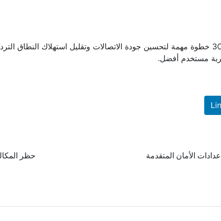
يعد تخصيص Codecs في الإصدار 20 من نظام 3CX خطوة مهمة لتحسين جودة الاتصالات وتقليل استه
ربة مستخدم أفضل.
Li
حظر المكالمات ا