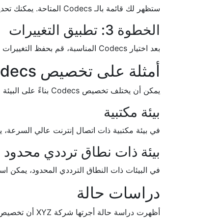
ستظهر لك قائمة بالـ Codecs المتاحة. يمكنك تحديد Codecs التي ترغب في استخدامها بناءً على متطلبات الشبكة والأجهزة المستخدمة.
الخطوة 3: تطبيق التغييرات
بعد اختيار Codecs المناسبة، قم بحفظ التغييرات وتطبيقها على النظام. تأكد من اختبار الإعدادات الجديدة لضمان عملها بشكل صحيح.
أمثلة على تخصيص Codecs في بيئات مختلفة
يمكن أن يختلف تخصيص Codecs بناءً على البيئة التي يعمل فيها النظام. فيما يلي بعض الأمثلة على تخصيص Codecs في بيئات مختلفة:
بيئة مكتبية
في بيئة مكتبية ذات اتصال إنترنت عالي السرعة، يمكن استخدام Codecs عالية الجودة مثل 2
بيئة ذات نطاق ترددي محدود
في البيئات ذات النطاق الترددي المحدود، يمكن استخدام Codecs مثل G.729 لتقليل استهلاك النطاق الترددي مع الحفاظ على جودة 
دراسات حالة