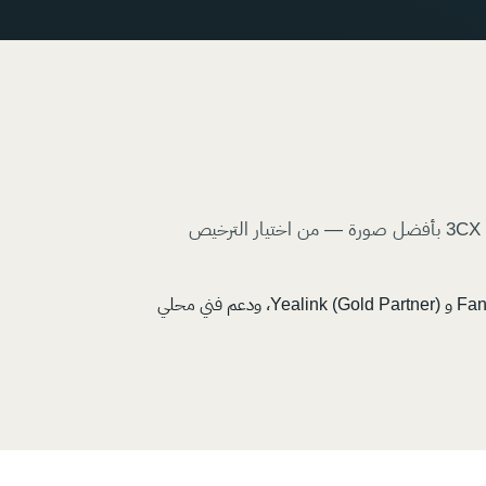
ECOLOR Technologies مزود حلول 3CX وموزّع 3CX رسمي في السعودية والمنطقة. نساعد الشركات على اعتماد نظام 3CX بأفضل صورة — من اختيار الترخيص
لا نقدّم البرنامج فحسب، بل الحل المتكامل: مراكز اتصال سحابية ومحلية، تكامل مع CRM، هواتف IP من Fanvil (Platinum Partner) و Yealink (Gold Partner)، ودعم فني محلي