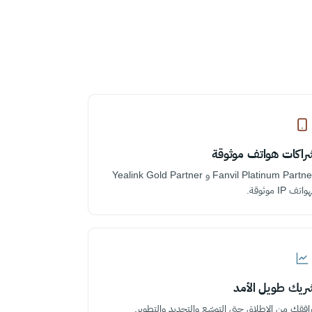
راكات هواتف موثوقة
Fanvil Platinum Partner و Yealink Gold Partner
اتف IP موثوقة.
ريك طويل الأمد
رافقك من الإطلاق حتى التوسّع والتجديد والتطوير.