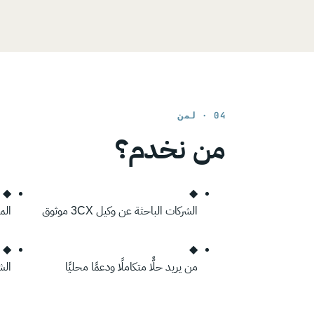
04 · لمن
من نخدم؟
◆
◆
الشركات الباحثة عن وكيل 3CX موثوق
الم
◆
◆
من يريد حلًّا متكاملًا ودعمًا محليًا
الش