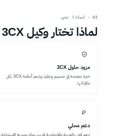
02 · لماذا نحن
لماذا تختار وكيل 3CX المعتمد؟
مزود حلول 3CX
خبرة معتمدة في تصميم وتنفيذ ودعم أنظمة 3CX بكل
مكوّناتها.
دعم محلي
دعم فني بالعربية والإنجليزية قريب منك وسريع الاستجابة.