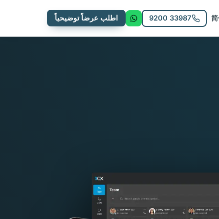
9200 33987
اطلب عرضاً توضيحياً
简