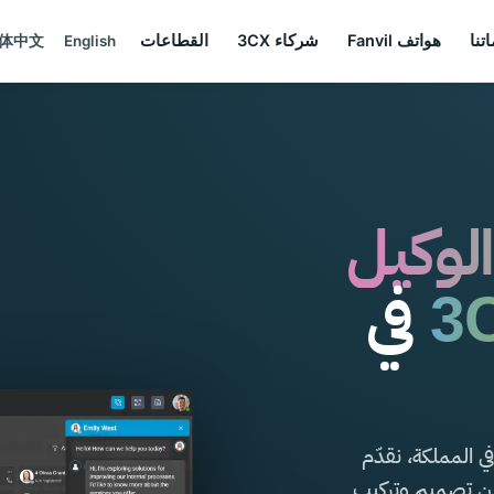
تنا
هواتف Fanvil
شركاء 3CX
القطاعات
体中文
English
لوكيل
في
3CX وموزّع 3CX رسمي في المملكة، نقدّم
من تصميم وتركيب