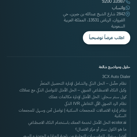
9200 33987
واتساب
2842 شارع الشيخ عبدالله بن جبرين، حي
القيروان، الرياض 13531، المملكة العربية
السعودية
اطلب عرضاً توضيحياً
حلول ومواضيع شائعة
3CX Auto Dialer
نظام حصِّل – الحل الذكي والشامل لإدارة التحصيل المتعثّر
وكيل الذكاء الاصطناعي الصوتي – الحل الأمثل للتواصل الذكي مع عملائك
كول سنتر سحابي: الحل الأمثل لإدارة مكالمات عملك
نظام الرد الصوتي الآلي التفاعلي IVR الذكي
نظام إدارة الاتصالات للمجمعات السكنية | تواصل آمن وسهل للمجمعات
السكنية
ecolor.ai الحل الأمثل لخدمة العملاء باستخدام الذكاء الاصطناعي
ما هو الكول سنتر أو مركز الاتصال؟
أفضل سنترال للمؤسسات التجارية من ناحية المزايا و الجودة و السعر