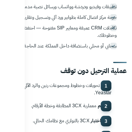
تطبيقات وفيديو ودردشة وواتساب ورسائل نصية مدمجة.
حزمة مركز اتصال كاملة بطوابير ورد آلي وتسجيل وتقارير لحظية.
تكاملات CRM عميقة ومعايير SIP مفتوحة — احتفظ بهواتفك
وخطوطك.
سحابي أو محلي باستضافة داخل المملكة عند الحاجة.
عملية الترحيل دون توقف
تقييم
تحويلات وخطوط ومجموعات رنين والرد الآلي في
Yeastar.
تصميم
معمارية 3CX المطابقة وخطة الأرقام.
بناء واختبار
3CX بالتوازي مع نظامك الحالي.