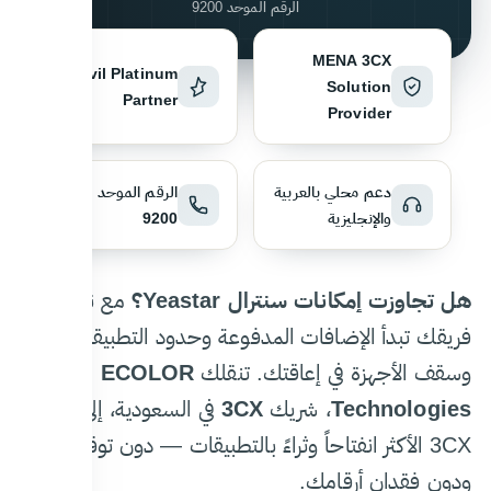
الرقم الموحد 9200
MENA 3CX
Fanvil Platinum
Solution
Partner
Provider
دعم محلي بالعربية
الرقم الموحد
والإنجليزية
9200
هل تجاوزت إمكانات سنترال Yeastar؟
مع نمو
فريقك تبدأ الإضافات المدفوعة وحدود التطبيقات
وسقف الأجهزة في إعاقتك. تنقلك
ECOLOR
Technologies
، شريك
3CX
في السعودية، إلى منصة
3CX الأكثر انفتاحاً وثراءً بالتطبيقات — دون توقف
ودون فقدان أرقامك.