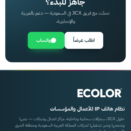
جاهز للبدء؟
تحدّث مع فريق 3CX في السعودية — دعم بالعربية
والإنجليزية.
اطلب عرضاً
واتساب
نظام هاتف IP للأعمال والمؤسسات
حلول 3CX، سنترالات سحابية وداخلية، مراكز اتصال وشبكات — نبنيها
وندمجها وندير تشغيلها لشركات المملكة العربية السعودية ومنطقة الشرق