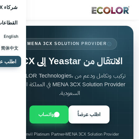
شركاء 3CX
القطاعا
English
MENA 3CX SOLUTION PROVIDER
简体中文
الانتقال من Yeastar إلى 3CX
اطلب عرض
تركيب وتكامل ودعم من ECOLOR Technologies،
MENA 3CX Solution Provider في المملكة العربية
السعودية.
اطلب عرضاً
واتساب
Fanvil Platinum Partner
MENA 3CX Solution Provider