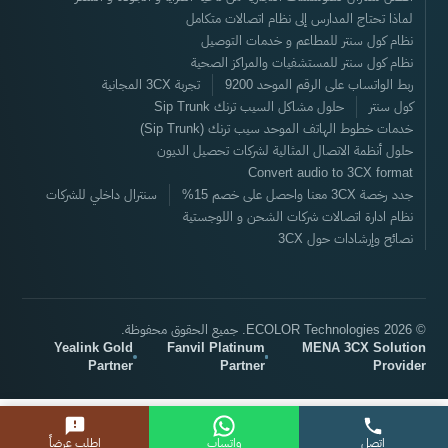
لماذا تحتاج المدارس إلى نظام اتصالات متكامل
نظام كول سنتر للمطاعم و خدمات التوصيل
نظام كول سنتر للمستشفيات والمراكز الصحية
ربط الواتساب على الرقم الموحد 9200
تجربة 3CX المجانية
كول سنتر
حلول مشاكل السيب ترنك Sip Trunk
خدمات خطوط الهاتف الموحد سيب ترنك (Sip Trunk)
حلول أنظمة الاتصال المثالية لشركات تحصيل الديون
Convert audio to 3CX format
جدد رخصة 3CX معنا واحصل على خصم 15%
سنترال داخلي للشركات
نظام ادارة اتصالات شركات الشحن و اللوجستية
نصائح وإرشادات حول 3CX
© 2026 ECOLOR Technologies. جميع الحقوق محفوظة.
Yealink Gold
Fanvil Platinum
MENA 3CX Solution
Partner
Partner
Provider
اتصل
واتساب
اطلب عرضاً