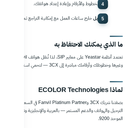
نقل
الخطوط والأرقام وإعادة إعداد هواتفك.
التحويل
خارج ساعات العمل مع إمكانية التراجع ثم التدريب.
ما الذي يمكنك الاحتفاظ به
تعتمد أنظمة Yeastar على معايير SIP، لذا تُنقل هواتف Fanvil
وغيرها وخطوطك وأرقامك مباشرة إلى 3CX — لتحمي استثمارك.
لماذا ECOLOR Technologies
بصفتنا شريك 3CX وFanvil Platinum Partner في السعودية، نقدّم
الترحيل والهواتف والدعم المستمر — بالعربية والإنجليزية وتجربة الرقم
الموحد 9200.