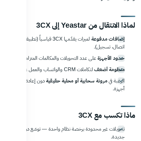
لماذا الانتقال من Yeastar إلى 3CX
إضافات مدفوعة
لميزات يقدّمها 3CX قياسياً (تطبيقات، مركز
اتصال، تسجيل).
حدود الأجهزة
على عدد التحويلات والمكالمات المتزامنة.
منظومة أضعف
لتكاملات CRM والواتساب والعمل عن بُعد.
الرغبة في
مرونة سحابية أو محلية حقيقية
دون إعادة شراء
أجهزة.
ماذا تكسب مع 3CX
تحويلات غير محدودة برخصة نظام واحدة — توسّع دون أجهزة
جديدة.