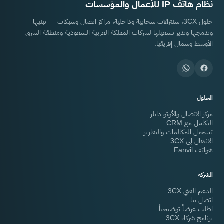
نظام هاتف IP للأعمال والمؤسسات
حلول 3CX، سنترالات سحابية وداخلية، مراكز اتصال وشبكات — نبنيها
وندمجها وندير تشغيلها لشركات المملكة العربية السعودية ومنطقة الشرق
الأوسط وشمال إفريقيا.
الحلول
مركز الاتصال والأوتو دايلر
التكامل مع CRM
تسجيل المكالمات والتقارير
الانتقال إلى 3CX
هواتف Fanvil
الشركة
الدعم الفني 3CX
اتصل بنا
اطلب عرضاً توضيحياً
برنامج شركاء 3CX