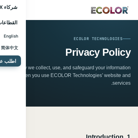
شركاء 3CX
القطاعا
English
ECOLOR TECHNOLOGIES
简体中文
Privacy Policy
اطلب عرض
How we collect, use, and safeguard your information
when you use ECOLOR Technologies’ website and
services.
1. Introduction