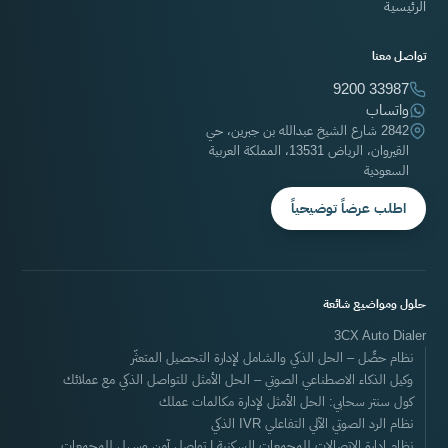
الرئيسية
تواصل معنا
9200 33987
واتساب
2842 شارع الشيخ عبدالله بن جبرين، حي
القيروان، الرياض 13531، المملكة العربية
السعودية
اطلب عرضاً توضيحياً
حلول ومواضيع شائعة
3CX Auto Dialer
نظام حصِّل – الحل الذكي والشامل لإدارة التحصيل المتعثّر
وكيل الذكاء الاصطناعي الصوتي – الحل الأمثل للتواصل الذكي مع عملائك
كول سنتر سحابي: الحل الأمثل لإدارة مكالمات عملك
نظام الرد الصوتي الآلي التفاعلي IVR الذكي
نظام إدارة الاتصالات للمجمعات السكنية | تواصل آمن وسهل للمجمعات