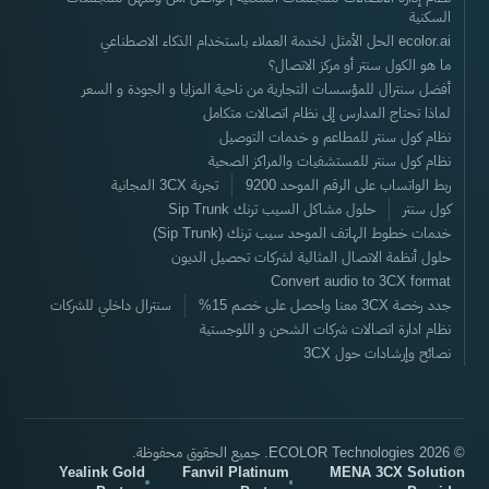
السكنية
ecolor.ai الحل الأمثل لخدمة العملاء باستخدام الذكاء الاصطناعي
ما هو الكول سنتر أو مركز الاتصال؟
أفضل سنترال للمؤسسات التجارية من ناحية المزايا و الجودة و السعر
لماذا تحتاج المدارس إلى نظام اتصالات متكامل
نظام كول سنتر للمطاعم و خدمات التوصيل
نظام كول سنتر للمستشفيات والمراكز الصحية
ربط الواتساب على الرقم الموحد 9200
تجربة 3CX المجانية
كول سنتر
حلول مشاكل السيب ترنك Sip Trunk
خدمات خطوط الهاتف الموحد سيب ترنك (Sip Trunk)
حلول أنظمة الاتصال المثالية لشركات تحصيل الديون
Convert audio to 3CX format
جدد رخصة 3CX معنا واحصل على خصم 15%
سنترال داخلي للشركات
نظام ادارة اتصالات شركات الشحن و اللوجستية
نصائح وإرشادات حول 3CX
© 2026 ECOLOR Technologies. جميع الحقوق محفوظة.
Yealink Gold
Fanvil Platinum
MENA 3CX Solution